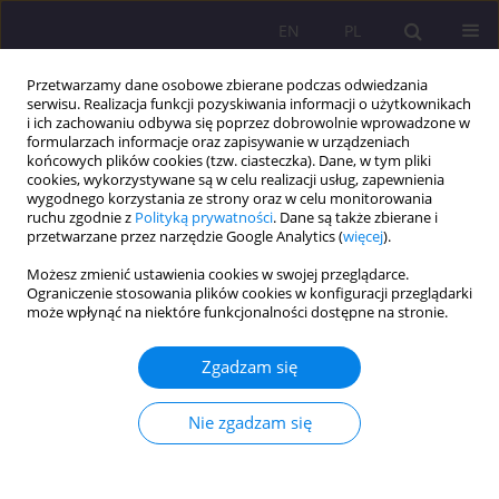
EN
PL
Przetwarzamy dane osobowe zbierane podczas odwiedzania
serwisu. Realizacja funkcji pozyskiwania informacji o użytkownikach
i ich zachowaniu odbywa się poprzez dobrowolnie wprowadzone w
formularzach informacje oraz zapisywanie w urządzeniach
końcowych plików cookies (tzw. ciasteczka). Dane, w tym pliki
cookies, wykorzystywane są w celu realizacji usług, zapewnienia
wygodnego korzystania ze strony oraz w celu monitorowania
ruchu zgodnie z
Polityką prywatności
. Dane są także zbierane i
przetwarzane przez narzędzie Google Analytics (
więcej
).
Słowo kluczowe
aktywność
Możesz zmienić ustawienia cookies w swojej przeglądarce.
intelektualna
Ograniczenie stosowania plików cookies w konfiguracji przeglądarki
może wpłynąć na niektóre funkcjonalności dostępne na stronie.
WYCHOWANIE FIZYCZNE I INTELEKTUALNE JAKO
Zgadzam się
ELEMENTY ŻYCIA SPOŁECZNEGO ANTYCZNEJ
GRECJI
Nie zgadzam się
Ernest Szum
Rozprawy Społeczne/Social Dissertations 2012;6(1):64-78