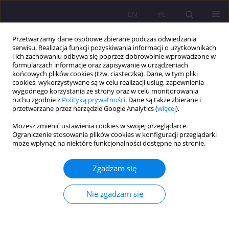
EN
PL
Przetwarzamy dane osobowe zbierane podczas odwiedzania
serwisu. Realizacja funkcji pozyskiwania informacji o użytkownikach
i ich zachowaniu odbywa się poprzez dobrowolnie wprowadzone w
formularzach informacje oraz zapisywanie w urządzeniach
końcowych plików cookies (tzw. ciasteczka). Dane, w tym pliki
cookies, wykorzystywane są w celu realizacji usług, zapewnienia
wygodnego korzystania ze strony oraz w celu monitorowania
ruchu zgodnie z
Polityką prywatności
. Dane są także zbierane i
przetwarzane przez narzędzie Google Analytics (
więcej
).
Słowo kluczowe
aktywność
Możesz zmienić ustawienia cookies w swojej przeglądarce.
ruchowa
Ograniczenie stosowania plików cookies w konfiguracji przeglądarki
może wpłynąć na niektóre funkcjonalności dostępne na stronie.
ARTYKUŁ ORYGINALNY
Zgadzam się
Rola nauczyciela wychowania fizycznego w
kształtowaniu postaw osób z
Nie zgadzam się
niepełnosprawnością wobec aktywności fizycznej
Dominika Wysokińska