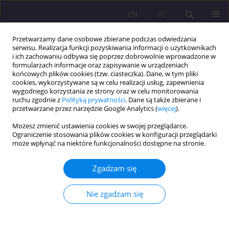
EN
PL
Przetwarzamy dane osobowe zbierane podczas odwiedzania
serwisu. Realizacja funkcji pozyskiwania informacji o użytkownikach
i ich zachowaniu odbywa się poprzez dobrowolnie wprowadzone w
formularzach informacje oraz zapisywanie w urządzeniach
końcowych plików cookies (tzw. ciasteczka). Dane, w tym pliki
cookies, wykorzystywane są w celu realizacji usług, zapewnienia
wygodnego korzystania ze strony oraz w celu monitorowania
ruchu zgodnie z
Polityką prywatności
. Dane są także zbierane i
przetwarzane przez narzędzie Google Analytics (
więcej
).
Słowo kluczowe
analiza
Możesz zmienić ustawienia cookies w swojej przeglądarce.
podręczników
Ograniczenie stosowania plików cookies w konfiguracji przeglądarki
może wpłynąć na niektóre funkcjonalności dostępne na stronie.
ELEMENTY POLSKIEJ TOŻSAMOŚCI SPOŁECZNO-
Zgadzam się
KULTUROWEJ W PODRĘCZNIKU DO NAUKI JĘZYKA
POLSKIEGO. PRZYKŁAD ANALIZY BIOGRAMÓW W
Nie zgadzam się
PODRĘCZNIKU W. BOBIŃSKIEGO „ŚWIAT W
SŁOWACH I OBRAZACH”