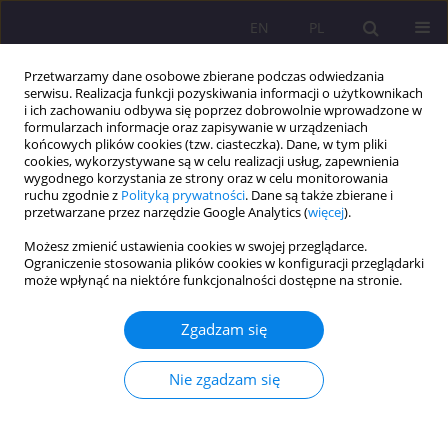
EN
PL
Przetwarzamy dane osobowe zbierane podczas odwiedzania
serwisu. Realizacja funkcji pozyskiwania informacji o użytkownikach
i ich zachowaniu odbywa się poprzez dobrowolnie wprowadzone w
formularzach informacje oraz zapisywanie w urządzeniach
końcowych plików cookies (tzw. ciasteczka). Dane, w tym pliki
cookies, wykorzystywane są w celu realizacji usług, zapewnienia
wygodnego korzystania ze strony oraz w celu monitorowania
ruchu zgodnie z
Polityką prywatności
. Dane są także zbierane i
przetwarzane przez narzędzie Google Analytics (
więcej
).
Słowo kluczowe
analiza
Możesz zmienić ustawienia cookies w swojej przeglądarce.
wskaźnikowa
Ograniczenie stosowania plików cookies w konfiguracji przeglądarki
może wpłynąć na niektóre funkcjonalności dostępne na stronie.
ARTYKUŁ ORYGINALNY
Zgadzam się
Pandemia Covid-19, a kondycja finansowa
przedsiębiorstw niefinansowych w Polsce
Nie zgadzam się
Agnieszka Gałecka
,
Małgorzata Nestoruk
Rozprawy Społeczne/Social Dissertations 2024;18(1):54-73