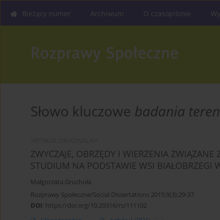
Bieżący numer
Archiwum
O czasopiśmie
Wy
Słowo kluczowe
badania tere
ARTYKUŁ ORYGINALNY
ZWYCZAJE, OBRZĘDY I WIERZENIA ZWIĄZANE
STUDIUM NA PODSTAWIE WSI BIAŁOBRZEGI
Małgorzata Gruchoła
Rozprawy Społeczne/Social Dissertations 2015;9(3):29-37
DOI
:
https://doi.org/10.29316/rs/111102