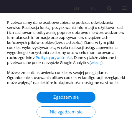
EN
PL
Przetwarzamy dane osobowe zbierane podczas odwiedzania
serwisu. Realizacja funkcji pozyskiwania informacji o użytkownikach
i ich zachowaniu odbywa się poprzez dobrowolnie wprowadzone w
formularzach informacje oraz zapisywanie w urządzeniach
końcowych plików cookies (tzw. ciasteczka). Dane, w tym pliki
cookies, wykorzystywane są w celu realizacji usług, zapewnienia
wygodnego korzystania ze strony oraz w celu monitorowania
ruchu zgodnie z
Polityką prywatności
. Dane są także zbierane i
przetwarzane przez narzędzie Google Analytics (
więcej
).
Słowo kluczowe
bezpieczeństwo
Możesz zmienić ustawienia cookies w swojej przeglądarce.
kulturowe Rzeczypospolitej
Ograniczenie stosowania plików cookies w konfiguracji przeglądarki
może wpłynąć na niektóre funkcjonalności dostępne na stronie.
Polskiej
Zgadzam się
ARTYKUŁ ORYGINALNY
KULTUROWY WYMIAR BEZPIECZEŃSTWA
Nie zgadzam się
PAŃSTWA POLSKIEGO – WYZWANIA I
ZAGROŻENIA