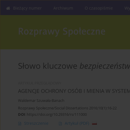
Bieżący numer
Archiwum
O czasopiśmie
Wy
Słowo kluczowe
bezpieczeństw
ARTYKUŁ PRZEGLĄDOWY
AGENCJE OCHRONY OSÓB I MIENIA W SYST
Waldemar Szuwała-Banach
Rozprawy Społeczne/Social Dissertations 2016;10(1):16-22
DOI
:
https://doi.org/10.29316/rs/111000
Streszczenie
Artykuł
(PDF)