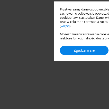
Przetwarzamy dane osobowe zbiera
zachowaniu odbywa się poprzez d
cookies (tzw. ciasteczka). Dane, w
oraz w celu monitorowania ruchu
(
więcej
).
Możesz zmienić ustawienia cookie
niektóre funkcjonalności dostępne
Zgadzam się