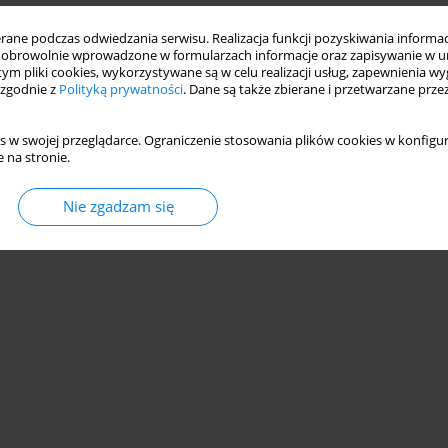
ne podczas odwiedzania serwisu. Realizacja funkcji pozyskiwania informacj
obrowolnie wprowadzone w formularzach informacje oraz zapisywanie w u
 tym pliki cookies, wykorzystywane są w celu realizacji usług, zapewnienia 
 zgodnie z
Polityką prywatności
. Dane są także zbierane i przetwarzane prze
s w swojej przeglądarce. Ograniczenie stosowania plików cookies w konfigur
 na stronie.
Nie zgadzam się