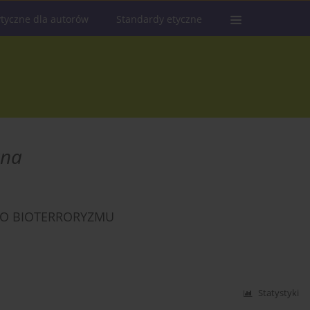
tyczne dla autorów
Standardy etyczne
zna
O BIOTERRORYZMU
Statystyki