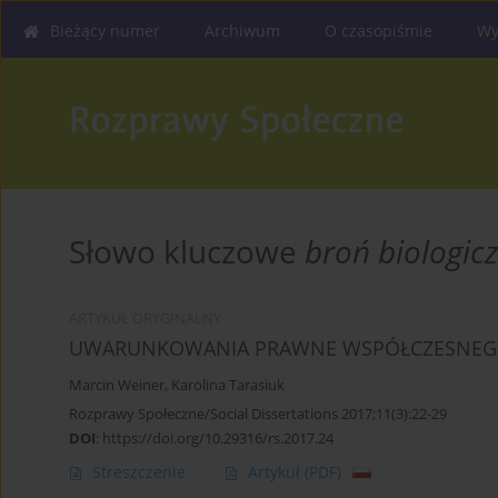
Bieżący numer
Archiwum
O czasopiśmie
Wy
Słowo kluczowe
broń biologic
ARTYKUŁ ORYGINALNY
UWARUNKOWANIA PRAWNE WSPÓŁCZESNEG
Marcin Weiner
,
Karolina Tarasiuk
Rozprawy Społeczne/Social Dissertations 2017;11(3):22-29
DOI
:
https://doi.org/10.29316/rs.2017.24
Streszczenie
Artykuł
(PDF)