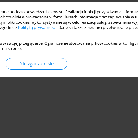
ne podczas odwiedzania serwisu. Realizacja funkcji pozyskiwania informacj
obrowolnie wprowadzone w formularzach informacje oraz zapisywanie w u
 tym pliki cookies, wykorzystywane są w celu realizacji usług, zapewnienia 
 zgodnie z
Polityką prywatności
. Dane są także zbierane i przetwarzane prze
s w swojej przeglądarce. Ograniczenie stosowania plików cookies w konfigur
 na stronie.
Nie zgadzam się