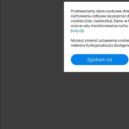
Przetwarzamy dane osobowe zbiera
zachowaniu odbywa się poprzez d
cookies (tzw. ciasteczka). Dane, w
oraz w celu monitorowania ruchu
(
więcej
).
Możesz zmienić ustawienia cookie
niektóre funkcjonalności dostępne
Zgadzam się