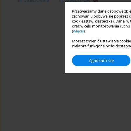
Streszczenie
Artykuł
(PDF)
Przetwarzamy dane osobowe zbiera
zachowaniu odbywa się poprzez d
cookies (tzw. ciasteczka). Dane, w
oraz w celu monitorowania ruchu
(
więcej
).
Możesz zmienić ustawienia cookie
niektóre funkcjonalności dostępne
Zgadzam się