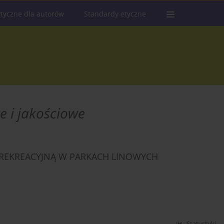
tyczne dla autorów
Standardy etyczne
e i jakościowe
REKREACYJNĄ W PARKACH LINOWYCH
Statystyki