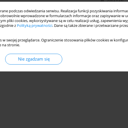
ne podczas odwiedzania serwisu. Realizacja funkcji pozyskiwania informacj
obrowolnie wprowadzone w formularzach informacje oraz zapisywanie w u
 tym pliki cookies, wykorzystywane są w celu realizacji usług, zapewnienia 
 zgodnie z
Polityką prywatności
. Dane są także zbierane i przetwarzane prze
s w swojej przeglądarce. Ograniczenie stosowania plików cookies w konfigur
 na stronie.
Nie zgadzam się