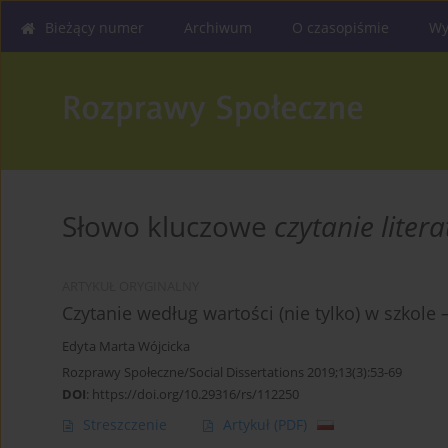
Bieżący numer
Archiwum
O czasopiśmie
Wy
Słowo kluczowe
czytanie litera
ARTYKUŁ ORYGINALNY
Czytanie według wartości (nie tylko) w szkole –
Edyta Marta Wójcicka
Rozprawy Społeczne/Social Dissertations 2019;13(3):53-69
DOI
:
https://doi.org/10.29316/rs/112250
Streszczenie
Artykuł
(PDF)