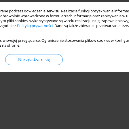
ne podczas odwiedzania serwisu. Realizacja funkcji pozyskiwania informacj
obrowolnie wprowadzone w formularzach informacje oraz zapisywanie w u
 tym pliki cookies, wykorzystywane są w celu realizacji usług, zapewnienia 
 zgodnie z
Polityką prywatności
. Dane są także zbierane i przetwarzane prze
s w swojej przeglądarce. Ograniczenie stosowania plików cookies w konfigur
 na stronie.
Nie zgadzam się