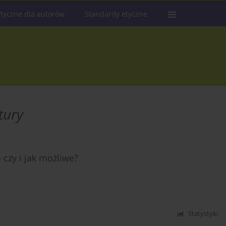
tyczne dla autorów
Standardy etyczne
tury
 czy i jak możliwe?
Statystyki