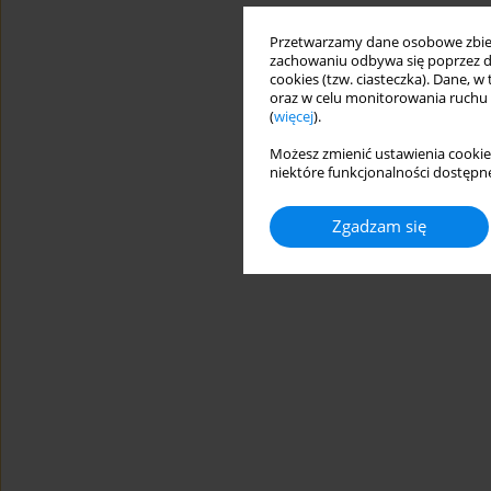
Przetwarzamy dane osobowe zbiera
zachowaniu odbywa się poprzez d
cookies (tzw. ciasteczka). Dane, w
oraz w celu monitorowania ruchu
(
więcej
).
Możesz zmienić ustawienia cookie
niektóre funkcjonalności dostępne
Zgadzam się