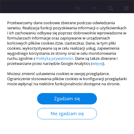
EN
PL
Przetwarzamy dane osobowe zbierane podczas odwiedzania
serwisu. Realizacja funkcji pozyskiwania informacji o użytkownikach
i ich zachowaniu odbywa się poprzez dobrowolnie wprowadzone w
formularzach informacje oraz zapisywanie w urządzeniach
końcowych plików cookies (tzw. ciasteczka). Dane, w tym pliki
cookies, wykorzystywane są w celu realizacji usług, zapewnienia
wygodnego korzystania ze strony oraz w celu monitorowania
ruchu zgodnie z
Polityką prywatności
. Dane są także zbierane i
przetwarzane przez narzędzie Google Analytics (
więcej
).
Słowo kluczowe
czytanie według
Możesz zmienić ustawienia cookies w swojej przeglądarce.
wartości
Ograniczenie stosowania plików cookies w konfiguracji przeglądarki
może wpłynąć na niektóre funkcjonalności dostępne na stronie.
ARTYKUŁ ORYGINALNY
Zgadzam się
Czytanie według wartości (nie tylko) w szkole –
czy i jak możliwe?
Nie zgadzam się
Edyta Marta Wójcicka
Rozprawy Społeczne/Social Dissertations 2019;13(3):53-69