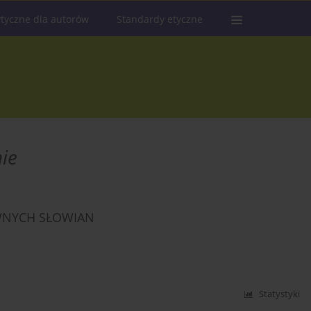
tyczne dla autorów
Standardy etyczne
ie
WNYCH SŁOWIAN
Statystyki