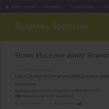
Bieżący numer
Archiwum
O czasopiśmie
Wy
Słowo kluczowe
dawni Słowian
ARTYKUŁ PRZEGLĄDOWY
OBLICZA PRZYRODY W WYOBRAŻENIACH DA
Kamila Musiał
Rozprawy Społeczne/Social Dissertations 2018;12(4):15-21
DOI
:
https://doi.org/10.29316/rs.2018.32
Streszczenie
Artykuł
(PDF)