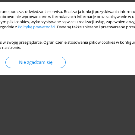
ne podczas odwiedzania serwisu. Realizacja funkcji pozyskiwania informacj
obrowolnie wprowadzone w formularzach informacje oraz zapisywanie w u
 tym pliki cookies, wykorzystywane są w celu realizacji usług, zapewnienia 
 zgodnie z
Polityką prywatności
. Dane są także zbierane i przetwarzane prze
s w swojej przeglądarce. Ograniczenie stosowania plików cookies w konfigur
 na stronie.
Nie zgadzam się