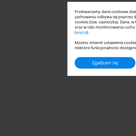
Przetwarzamy dane osobowe zbiera
zachowaniu odbywa się poprzez d
cookies (tzw. ciasteczka). Dane, w
oraz w celu monitorowania ruchu
(
więcej
).
Możesz zmienić ustawienia cookie
niektóre funkcjonalności dostępne
Zgadzam się