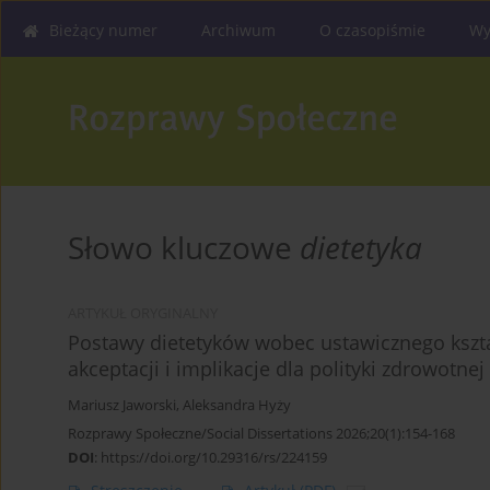
Bieżący numer
Archiwum
O czasopiśmie
Wy
Słowo kluczowe
dietetyka
ARTYKUŁ ORYGINALNY
Postawy dietetyków wobec ustawicznego kszt
akceptacji i implikacje dla polityki zdrowotnej
Mariusz Jaworski
,
Aleksandra Hyży
Rozprawy Społeczne/Social Dissertations 2026;20(1):154-168
DOI
:
https://doi.org/10.29316/rs/224159