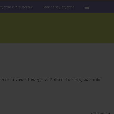
tyczne dla autorów
Standardy etyczne
ałcenia zawodowego w Polsce: bariery, warunki
Statystyki