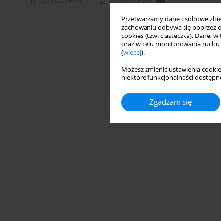
Streszczenie
Artykuł
(PDF)
Przetwarzamy dane osobowe zbiera
zachowaniu odbywa się poprzez d
cookies (tzw. ciasteczka). Dane, w
oraz w celu monitorowania ruchu
(
więcej
).
Możesz zmienić ustawienia cookie
niektóre funkcjonalności dostępne
Zgadzam się