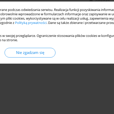
ne podczas odwiedzania serwisu. Realizacja funkcji pozyskiwania informacj
obrowolnie wprowadzone w formularzach informacje oraz zapisywanie w u
 tym pliki cookies, wykorzystywane są w celu realizacji usług, zapewnienia 
 zgodnie z
Polityką prywatności
. Dane są także zbierane i przetwarzane prze
s w swojej przeglądarce. Ograniczenie stosowania plików cookies w konfigur
 na stronie.
Nie zgadzam się