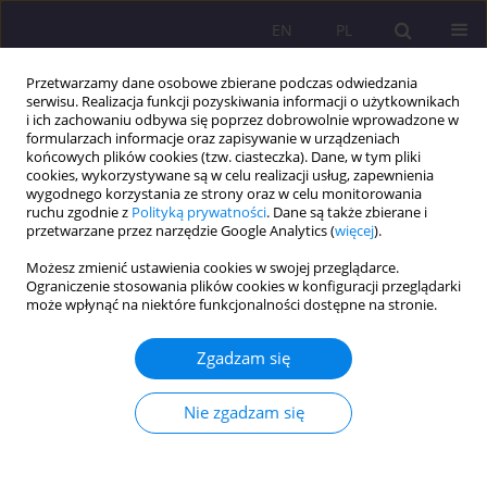
EN
PL
Przetwarzamy dane osobowe zbierane podczas odwiedzania
serwisu. Realizacja funkcji pozyskiwania informacji o użytkownikach
i ich zachowaniu odbywa się poprzez dobrowolnie wprowadzone w
formularzach informacje oraz zapisywanie w urządzeniach
końcowych plików cookies (tzw. ciasteczka). Dane, w tym pliki
cookies, wykorzystywane są w celu realizacji usług, zapewnienia
wygodnego korzystania ze strony oraz w celu monitorowania
ruchu zgodnie z
Polityką prywatności
. Dane są także zbierane i
przetwarzane przez narzędzie Google Analytics (
więcej
).
Słowo kluczowe
dobrostan
Możesz zmienić ustawienia cookies w swojej przeglądarce.
Ograniczenie stosowania plików cookies w konfiguracji przeglądarki
ARTYKUŁ ORYGINALNY
może wpłynąć na niektóre funkcjonalności dostępne na stronie.
Akademickie doradztwo zawodowe 5.0
Zgadzam się
Joanna Nowicka
Rozprawy Społeczne/Social Dissertations 2025;19(1):244-260
Nie zgadzam się
DOI
:
https://doi.org/10.29316/rs/212558
Statystyki
Streszczenie
Artykuł
(PDF)