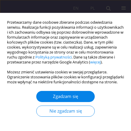
EN
PL
Przetwarzamy dane osobowe zbierane podczas odwiedzania
serwisu. Realizacja funkcji pozyskiwania informacji o użytkownikach
i ich zachowaniu odbywa się poprzez dobrowolnie wprowadzone w
formularzach informacje oraz zapisywanie w urządzeniach
końcowych plików cookies (tzw. ciasteczka). Dane, w tym pliki
cookies, wykorzystywane są w celu realizacji usług, zapewnienia
wygodnego korzystania ze strony oraz w celu monitorowania
ruchu zgodnie z
Polityką prywatności
. Dane są także zbierane i
przetwarzane przez narzędzie Google Analytics (
więcej
).
Słowo kluczowe
dogoterapia
Możesz zmienić ustawienia cookies w swojej przeglądarce.
Ograniczenie stosowania plików cookies w konfiguracji przeglądarki
może wpłynąć na niektóre funkcjonalności dostępne na stronie.
ARTYKUŁ ORYGINALNY
DOGOTERAPIA JAKO METODA WSPOMAGANIA
Zgadzam się
PROCESU REHABILITACJI DZIECI
Sławomir Chrost
Nie zgadzam się
Rozprawy Społeczne/Social Dissertations 2018;12(3):64-72
DOI
:
https://doi.org/10.29316/rs.2018.22
Statystyki