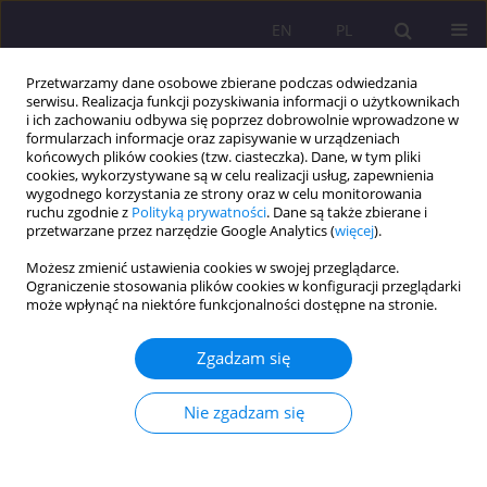
EN
PL
Przetwarzamy dane osobowe zbierane podczas odwiedzania
serwisu. Realizacja funkcji pozyskiwania informacji o użytkownikach
i ich zachowaniu odbywa się poprzez dobrowolnie wprowadzone w
formularzach informacje oraz zapisywanie w urządzeniach
końcowych plików cookies (tzw. ciasteczka). Dane, w tym pliki
cookies, wykorzystywane są w celu realizacji usług, zapewnienia
wygodnego korzystania ze strony oraz w celu monitorowania
ruchu zgodnie z
Polityką prywatności
. Dane są także zbierane i
przetwarzane przez narzędzie Google Analytics (
więcej
).
Słowo kluczowe
dokształcanie
Możesz zmienić ustawienia cookies w swojej przeglądarce.
Ograniczenie stosowania plików cookies w konfiguracji przeglądarki
może wpłynąć na niektóre funkcjonalności dostępne na stronie.
ARTYKUŁ ORYGINALNY
REALIZACJA KURSU Z MATEMATYKI DLA
Zgadzam się
MATURZYSTÓW JAKO ELEMENT BEZPIECZEŃSTWA
EDUKACYJNEGO
Nie zgadzam się
Agnieszka Smarzewska
,
Ewelina Melaniuk
,
Adam Szepeluk
,
Marta
Chodyka
Rozprawy Społeczne/Social Dissertations 2015;9(3):101-108