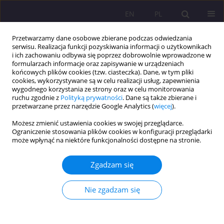
EN
PL
Przetwarzamy dane osobowe zbierane podczas odwiedzania
serwisu. Realizacja funkcji pozyskiwania informacji o użytkownikach
i ich zachowaniu odbywa się poprzez dobrowolnie wprowadzone w
formularzach informacje oraz zapisywanie w urządzeniach
końcowych plików cookies (tzw. ciasteczka). Dane, w tym pliki
cookies, wykorzystywane są w celu realizacji usług, zapewnienia
wygodnego korzystania ze strony oraz w celu monitorowania
ruchu zgodnie z
Polityką prywatności
. Dane są także zbierane i
przetwarzane przez narzędzie Google Analytics (
więcej
).
Słowo kluczowe
doradztwo
Możesz zmienić ustawienia cookies w swojej przeglądarce.
Ograniczenie stosowania plików cookies w konfiguracji przeglądarki
może wpłynąć na niektóre funkcjonalności dostępne na stronie.
ARTYKUŁ ORYGINALNY
Akademickie doradztwo zawodowe 5.0
Zgadzam się
Joanna Nowicka
Rozprawy Społeczne/Social Dissertations 2025;19(1):244-260
Nie zgadzam się
DOI
:
https://doi.org/10.29316/rs/212558
Statystyki