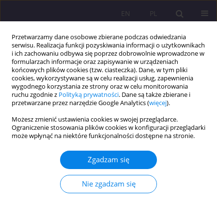
EN
PL
Przetwarzamy dane osobowe zbierane podczas odwiedzania
serwisu. Realizacja funkcji pozyskiwania informacji o użytkownikach
i ich zachowaniu odbywa się poprzez dobrowolnie wprowadzone w
formularzach informacje oraz zapisywanie w urządzeniach
końcowych plików cookies (tzw. ciasteczka). Dane, w tym pliki
cookies, wykorzystywane są w celu realizacji usług, zapewnienia
wygodnego korzystania ze strony oraz w celu monitorowania
ruchu zgodnie z
Polityką prywatności
. Dane są także zbierane i
przetwarzane przez narzędzie Google Analytics (
więcej
).
Słowo kluczowe
dziecko-
Możesz zmienić ustawienia cookies w swojej przeglądarce.
uchodźca
Ograniczenie stosowania plików cookies w konfiguracji przeglądarki
może wpłynąć na niektóre funkcjonalności dostępne na stronie.
ARTYKUŁ ORYGINALNY
Zgadzam się
Relacje dzieci-uchodźców w grupie rówieśniczej.
Przykłady z praktyki pedagogicznej
Nie zgadzam się
Stanisława Katarzyna Nazaruk
,
Jūratė Danielienė
Rozprawy Społeczne/Social Dissertations 2024;18(1):472-486