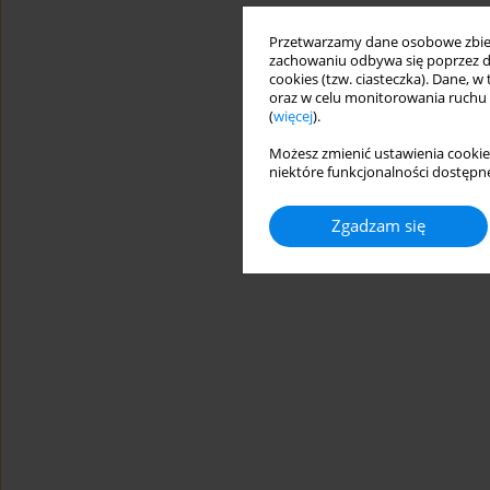
Przetwarzamy dane osobowe zbiera
zachowaniu odbywa się poprzez d
cookies (tzw. ciasteczka). Dane, w
oraz w celu monitorowania ruchu
(
więcej
).
Możesz zmienić ustawienia cookie
niektóre funkcjonalności dostępne
Zgadzam się