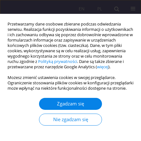
EN
PL
Przetwarzamy dane osobowe zbierane podczas odwiedzania
serwisu. Realizacja funkcji pozyskiwania informacji o użytkownikach
i ich zachowaniu odbywa się poprzez dobrowolnie wprowadzone w
formularzach informacje oraz zapisywanie w urządzeniach
końcowych plików cookies (tzw. ciasteczka). Dane, w tym pliki
cookies, wykorzystywane są w celu realizacji usług, zapewnienia
wygodnego korzystania ze strony oraz w celu monitorowania
ruchu zgodnie z
Polityką prywatności
. Dane są także zbierane i
przetwarzane przez narzędzie Google Analytics (
więcej
).
Słowo kluczowe
edukacja dla
Możesz zmienić ustawienia cookies w swojej przeglądarce.
bezpieczeństwa
Ograniczenie stosowania plików cookies w konfiguracji przeglądarki
może wpłynąć na niektóre funkcjonalności dostępne na stronie.
ARTYKUŁ ORYGINALNY
Zgadzam się
PERSPEKTYWY KSZTAŁCENIA NAUCZYCIELI
EDUKACJI DLA BEZPIECZEŃSTWA
Nie zgadzam się
Andrzej Tomczak
Rozprawy Społeczne/Social Dissertations 2015;9(2):65-70