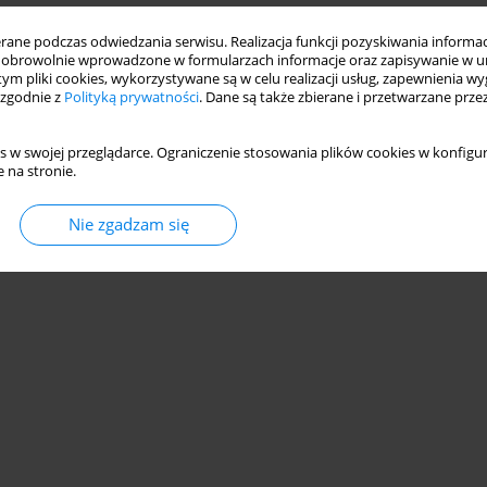
ne podczas odwiedzania serwisu. Realizacja funkcji pozyskiwania informacj
obrowolnie wprowadzone w formularzach informacje oraz zapisywanie w u
 tym pliki cookies, wykorzystywane są w celu realizacji usług, zapewnienia 
 zgodnie z
Polityką prywatności
. Dane są także zbierane i przetwarzane prze
s w swojej przeglądarce. Ograniczenie stosowania plików cookies w konfigur
 na stronie.
Nie zgadzam się