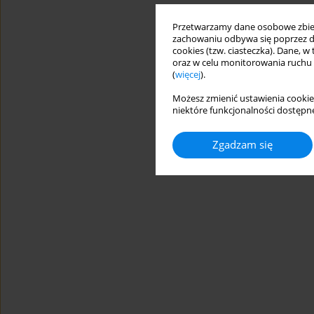
Przetwarzamy dane osobowe zbiera
zachowaniu odbywa się poprzez d
cookies (tzw. ciasteczka). Dane, w
oraz w celu monitorowania ruchu
(
więcej
).
Możesz zmienić ustawienia cookie
niektóre funkcjonalności dostępne
Zgadzam się