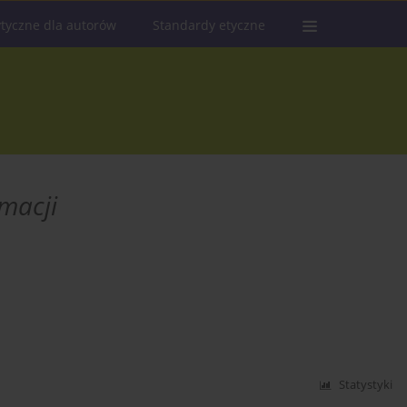
tyczne dla autorów
Standardy etyczne
rmacji
Statystyki