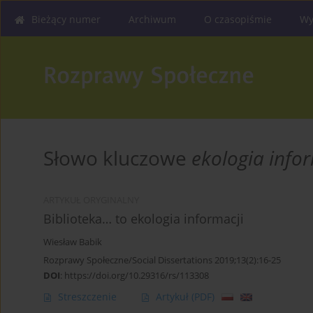
Bieżący numer
Archiwum
O czasopiśmie
Wy
Słowo kluczowe
ekologia info
ARTYKUŁ ORYGINALNY
Biblioteka… to ekologia informacji
Wiesław Babik
Rozprawy Społeczne/Social Dissertations 2019;13(2):16-25
DOI
:
https://doi.org/10.29316/rs/113308
Streszczenie
Artykuł
(PDF)