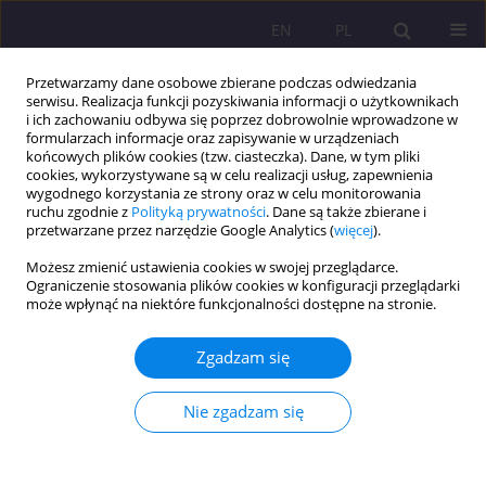
EN
PL
Przetwarzamy dane osobowe zbierane podczas odwiedzania
serwisu. Realizacja funkcji pozyskiwania informacji o użytkownikach
i ich zachowaniu odbywa się poprzez dobrowolnie wprowadzone w
formularzach informacje oraz zapisywanie w urządzeniach
końcowych plików cookies (tzw. ciasteczka). Dane, w tym pliki
cookies, wykorzystywane są w celu realizacji usług, zapewnienia
wygodnego korzystania ze strony oraz w celu monitorowania
ruchu zgodnie z
Polityką prywatności
. Dane są także zbierane i
przetwarzane przez narzędzie Google Analytics (
więcej
).
Słowo kluczowe
głuchy
Możesz zmienić ustawienia cookies w swojej przeglądarce.
Ograniczenie stosowania plików cookies w konfiguracji przeglądarki
może wpłynąć na niektóre funkcjonalności dostępne na stronie.
WOKÓŁ ZAGADNIEŃ TERMINOLOGICZNYCH W
SURDOPEDAGOGICE
Zgadzam się
Beata Trębicka-Postrzygacz
,
Alicja Antas
Rozprawy Społeczne/Social Dissertations 2012;6(1):31-42
Nie zgadzam się
DOI
:
https://doi.org/10.29316/rs/111246
Statystyki