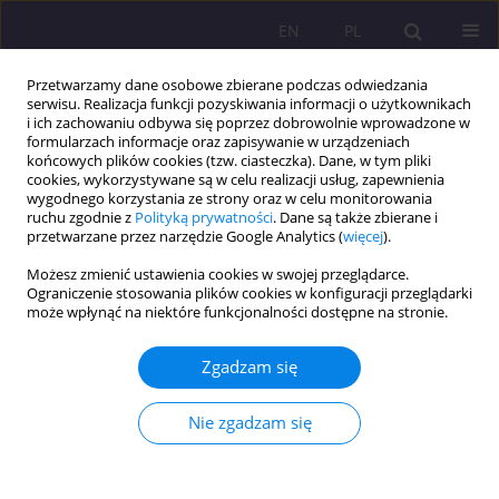
EN
PL
Przetwarzamy dane osobowe zbierane podczas odwiedzania
serwisu. Realizacja funkcji pozyskiwania informacji o użytkownikach
i ich zachowaniu odbywa się poprzez dobrowolnie wprowadzone w
formularzach informacje oraz zapisywanie w urządzeniach
końcowych plików cookies (tzw. ciasteczka). Dane, w tym pliki
cookies, wykorzystywane są w celu realizacji usług, zapewnienia
wygodnego korzystania ze strony oraz w celu monitorowania
ruchu zgodnie z
Polityką prywatności
. Dane są także zbierane i
przetwarzane przez narzędzie Google Analytics (
więcej
).
Słowo kluczowe
garnizon Biała
Możesz zmienić ustawienia cookies w swojej przeglądarce.
Podlaska
Ograniczenie stosowania plików cookies w konfiguracji przeglądarki
może wpłynąć na niektóre funkcjonalności dostępne na stronie.
ŚWIĘTA PAŃSTWOWE I UROCZYSTOŚCI PUŁKOWE
Zgadzam się
W GARNIZONIE BIAŁA PODLASKA W OKRESIE
MIĘDZYWOJENNYM
Nie zgadzam się
Paweł Borek
Rozprawy Społeczne/Social Dissertations 2013;7(2):96-111
DOI
:
https://doi.org/10.29316/rs/111219