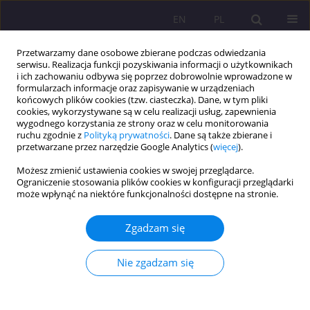
EN
PL
Przetwarzamy dane osobowe zbierane podczas odwiedzania
serwisu. Realizacja funkcji pozyskiwania informacji o użytkownikach
i ich zachowaniu odbywa się poprzez dobrowolnie wprowadzone w
formularzach informacje oraz zapisywanie w urządzeniach
końcowych plików cookies (tzw. ciasteczka). Dane, w tym pliki
cookies, wykorzystywane są w celu realizacji usług, zapewnienia
wygodnego korzystania ze strony oraz w celu monitorowania
ruchu zgodnie z
Polityką prywatności
. Dane są także zbierane i
przetwarzane przez narzędzie Google Analytics (
więcej
).
Słowo kluczowe
gospodarka 4.0
Możesz zmienić ustawienia cookies w swojej przeglądarce.
Ograniczenie stosowania plików cookies w konfiguracji przeglądarki
może wpłynąć na niektóre funkcjonalności dostępne na stronie.
ARTYKUŁ ORYGINALNY
Percepcja gospodarki 4.0 i rynku pracy
Zgadzam się
przyszłości przez pracujących studentów
Teresa Myjak
Nie zgadzam się
Rozprawy Społeczne/Social Dissertations 2025;19(1):87-96
DOI
:
https://doi.org/10.29316/rs/201368
Statystyki