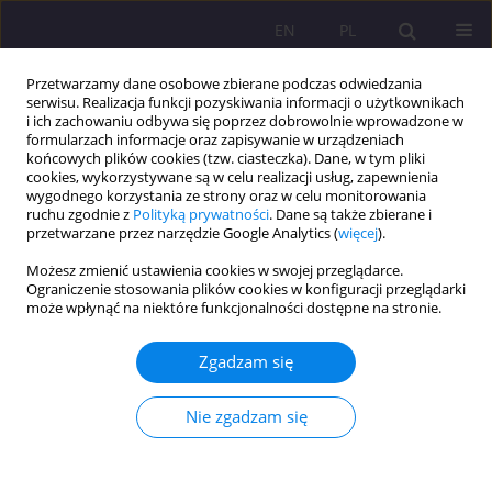
EN
PL
Przetwarzamy dane osobowe zbierane podczas odwiedzania
serwisu. Realizacja funkcji pozyskiwania informacji o użytkownikach
i ich zachowaniu odbywa się poprzez dobrowolnie wprowadzone w
formularzach informacje oraz zapisywanie w urządzeniach
końcowych plików cookies (tzw. ciasteczka). Dane, w tym pliki
cookies, wykorzystywane są w celu realizacji usług, zapewnienia
wygodnego korzystania ze strony oraz w celu monitorowania
ruchu zgodnie z
Polityką prywatności
. Dane są także zbierane i
przetwarzane przez narzędzie Google Analytics (
więcej
).
Słowo kluczowe
gra edukacyjna
Możesz zmienić ustawienia cookies w swojej przeglądarce.
Ograniczenie stosowania plików cookies w konfiguracji przeglądarki
może wpłynąć na niektóre funkcjonalności dostępne na stronie.
ARTYKUŁ ORYGINALNY
Podejmowanie decyzji przez studentów w
Zgadzam się
szkolnictwie wyższym: eksploracyjne badanie
wzorców zachowań z wykorzystaniem
Nie zgadzam się
edukacyjnej gry symulacyjnej
Jarosław Hermaszewski
Rozprawy Społeczne/Social Dissertations 2026;20(1):129-142