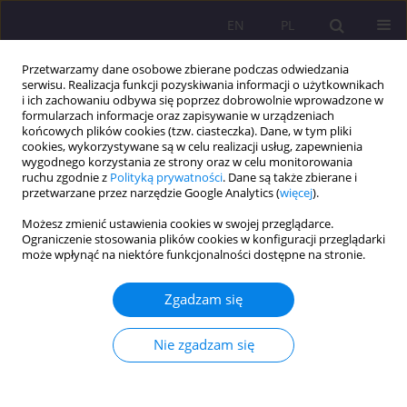
EN
PL
Przetwarzamy dane osobowe zbierane podczas odwiedzania
serwisu. Realizacja funkcji pozyskiwania informacji o użytkownikach
i ich zachowaniu odbywa się poprzez dobrowolnie wprowadzone w
formularzach informacje oraz zapisywanie w urządzeniach
końcowych plików cookies (tzw. ciasteczka). Dane, w tym pliki
cookies, wykorzystywane są w celu realizacji usług, zapewnienia
wygodnego korzystania ze strony oraz w celu monitorowania
ruchu zgodnie z
Polityką prywatności
. Dane są także zbierane i
przetwarzane przez narzędzie Google Analytics (
więcej
).
Słowo kluczowe
hospicjum
Możesz zmienić ustawienia cookies w swojej przeglądarce.
Ograniczenie stosowania plików cookies w konfiguracji przeglądarki
może wpłynąć na niektóre funkcjonalności dostępne na stronie.
ARTYKUŁ PRZEGLĄDOWY
WALKA Z WYKLUCZENIEM SPOŁECZNYM OSÓB
Zgadzam się
NIEPEŁNSPRAWNYCH ORAZ ICH RODZIN
Dorota Kornas-Biela
,
Ewa Domagała-Zyśk
,
Ewa Smołka
Nie zgadzam się
Rozprawy Społeczne/Social Dissertations 2016;10(1):7-15
DOI
:
https://doi.org/10.29316/rs/110999
Statystyki