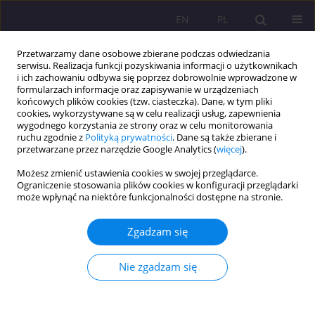
EN
PL
Przetwarzamy dane osobowe zbierane podczas odwiedzania
serwisu. Realizacja funkcji pozyskiwania informacji o użytkownikach
i ich zachowaniu odbywa się poprzez dobrowolnie wprowadzone w
formularzach informacje oraz zapisywanie w urządzeniach
końcowych plików cookies (tzw. ciasteczka). Dane, w tym pliki
cookies, wykorzystywane są w celu realizacji usług, zapewnienia
wygodnego korzystania ze strony oraz w celu monitorowania
ruchu zgodnie z
Polityką prywatności
. Dane są także zbierane i
przetwarzane przez narzędzie Google Analytics (
więcej
).
Słowo kluczowe
interpretacja
Możesz zmienić ustawienia cookies w swojej przeglądarce.
zdarzeń negatywnych
Ograniczenie stosowania plików cookies w konfiguracji przeglądarki
może wpłynąć na niektóre funkcjonalności dostępne na stronie.
ARTYKUŁ ORYGINALNY
Zgadzam się
OPTYMIZM A EFEKTYWNOŚĆ ZAWODOWA
PRACOWNIKÓW CZĘŚĆ II. INTERPRETACJA
Nie zgadzam się
ZDARZEŃ NEGATYWNYCH
Ewelina Dresler