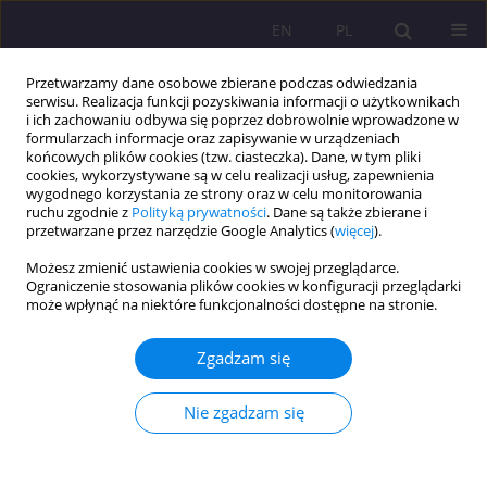
EN
PL
Przetwarzamy dane osobowe zbierane podczas odwiedzania
serwisu. Realizacja funkcji pozyskiwania informacji o użytkownikach
i ich zachowaniu odbywa się poprzez dobrowolnie wprowadzone w
formularzach informacje oraz zapisywanie w urządzeniach
końcowych plików cookies (tzw. ciasteczka). Dane, w tym pliki
cookies, wykorzystywane są w celu realizacji usług, zapewnienia
wygodnego korzystania ze strony oraz w celu monitorowania
ruchu zgodnie z
Polityką prywatności
. Dane są także zbierane i
przetwarzane przez narzędzie Google Analytics (
więcej
).
Słowo kluczowe
kapitał ludzki
Możesz zmienić ustawienia cookies w swojej przeglądarce.
Ograniczenie stosowania plików cookies w konfiguracji przeglądarki
może wpłynąć na niektóre funkcjonalności dostępne na stronie.
KAPITAŁ LUDZKI JAKO CZYNNIK
KONKURENCYJNOŚCI NIEPUBLICZNEJ SZKOŁY
Zgadzam się
WYŻSZEJ
Mieczysław Adamowicz
,
Michalina Apelska
Nie zgadzam się
Rozprawy Społeczne/Social Dissertations 2013;7(2):205-232
DOI
:
https://doi.org/10.29316/rs/111227
Statystyki