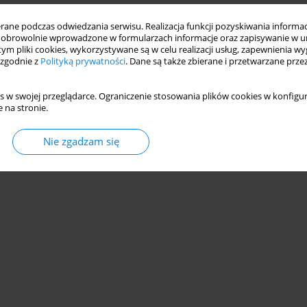
ne podczas odwiedzania serwisu. Realizacja funkcji pozyskiwania informacj
obrowolnie wprowadzone w formularzach informacje oraz zapisywanie w u
 tym pliki cookies, wykorzystywane są w celu realizacji usług, zapewnienia 
 zgodnie z
Polityką prywatności
. Dane są także zbierane i przetwarzane prze
s w swojej przeglądarce. Ograniczenie stosowania plików cookies w konfigur
 na stronie.
Nie zgadzam się