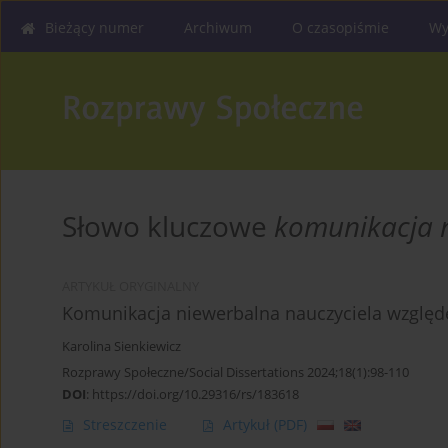
Bieżący numer
Archiwum
O czasopiśmie
Wy
Słowo kluczowe
komunikacja 
ARTYKUŁ ORYGINALNY
Komunikacja niewerbalna nauczyciela względ
Karolina Sienkiewicz
Rozprawy Społeczne/Social Dissertations 2024;18(1):98-110
DOI
:
https://doi.org/10.29316/rs/183618
Streszczenie
Artykuł
(PDF)