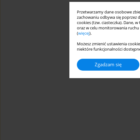
Przetwarzamy dane osobowe zbiera
zachowaniu odbywa się poprzez d
cookies (tzw. ciasteczka). Dane, w
oraz w celu monitorowania ruchu
(
więcej
).
Możesz zmienić ustawienia cookie
niektóre funkcjonalności dostępne
Zgadzam się