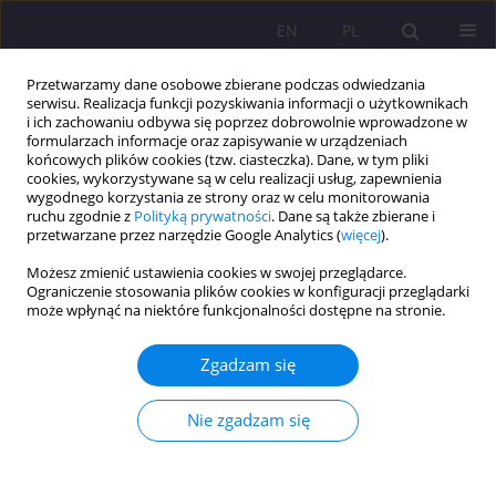
EN
PL
Przetwarzamy dane osobowe zbierane podczas odwiedzania
serwisu. Realizacja funkcji pozyskiwania informacji o użytkownikach
i ich zachowaniu odbywa się poprzez dobrowolnie wprowadzone w
formularzach informacje oraz zapisywanie w urządzeniach
końcowych plików cookies (tzw. ciasteczka). Dane, w tym pliki
cookies, wykorzystywane są w celu realizacji usług, zapewnienia
wygodnego korzystania ze strony oraz w celu monitorowania
ruchu zgodnie z
Polityką prywatności
. Dane są także zbierane i
przetwarzane przez narzędzie Google Analytics (
więcej
).
Słowo kluczowe
koncepcja
Możesz zmienić ustawienia cookies w swojej przeglądarce.
pedagogiczna
Ograniczenie stosowania plików cookies w konfiguracji przeglądarki
może wpłynąć na niektóre funkcjonalności dostępne na stronie.
ARTYKUŁ RECENZYJNY
Zgadzam się
RECENZJA PROGRAMU: SR. MARIA OPIELA, SR.
MAŁGORZATA KAPUT, SR. EDYTA PIEKARZ, SR.
Nie zgadzam się
AGNIESZKA KORNOBIS, SR. ZOFIA ZYMRÓZ, SR.
STANISŁAWA CHUDZIK, PRESCHOOL EDUCATION
PROGRAMME BASED ON THE PEDAGOGICAL