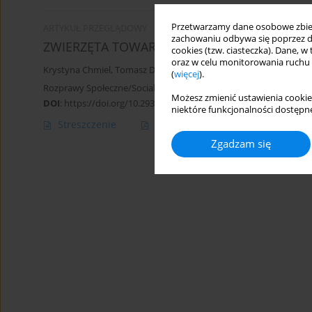
Przetwarzamy dane osobowe zbiera
ARTYKUŁ PRZEGLĄDOWY
zachowaniu odbywa się poprzez d
ZWIERZĘTA TOWARZYSZĄCE AKTYWNOŚCI FI
cookies (tzw. ciasteczka). Dane, w
oraz w celu monitorowania ruchu
Krystyna Chmiel
,
Tomasz Derewiecki
(
więcej
).
Rozprawy Społeczne/Social Dissertations 2017;11(3):71-74
Możesz zmienić ustawienia cookie
DOI
:
https://doi.org/10.29316/rs.2017.30
niektóre funkcjonalności dostępne
Streszczenie
Artykuł
(PDF)
Zgadzam się