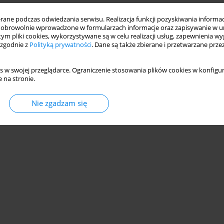
ne podczas odwiedzania serwisu. Realizacja funkcji pozyskiwania informacj
obrowolnie wprowadzone w formularzach informacje oraz zapisywanie w u
ZYCZNEJ DAWNYCH POLAKÓW
 tym pliki cookies, wykorzystywane są w celu realizacji usług, zapewnienia 
 zgodnie z
Polityką prywatności
. Dane są także zbierane i przetwarzane prze
s w swojej przeglądarce. Ograniczenie stosowania plików cookies w konfigur
 na stronie.
Statystyki
Nie zgadzam się