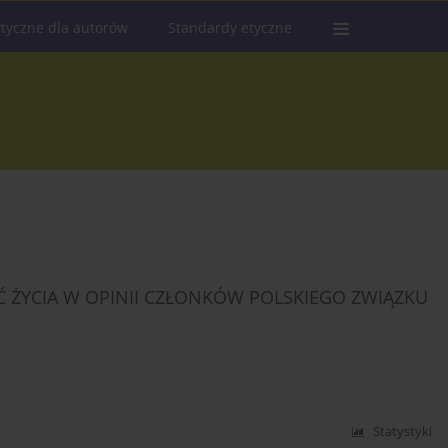
tyczne dla autorów
Standardy etyczne
Ć ŻYCIA W OPINII CZŁONKÓW POLSKIEGO ZWIĄZKU
Statystyki