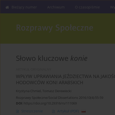
Bieżący numer
Archiwum
O czasopiśmie
Wy
Słowo kluczowe
konie
ARTYKUŁ ORYGINALNY
WPŁYW UPRAWIANIA JEŹDZIECTWA NA JAKOŚ
HODOWCÓW KONI ARABSKICH
Krystyna Chmiel
,
Tomasz Derewiecki
Rozprawy Społeczne/Social Dissertations 2016;10(4):55-59
DOI
:
https://doi.org/10.29316/rs/111069
Streszczenie
Artykuł
(PDF)