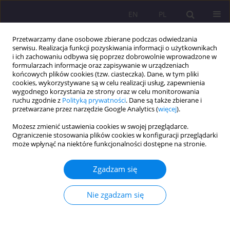
EN
PL
Przetwarzamy dane osobowe zbierane podczas odwiedzania
serwisu. Realizacja funkcji pozyskiwania informacji o użytkownikach
i ich zachowaniu odbywa się poprzez dobrowolnie wprowadzone w
formularzach informacje oraz zapisywanie w urządzeniach
końcowych plików cookies (tzw. ciasteczka). Dane, w tym pliki
cookies, wykorzystywane są w celu realizacji usług, zapewnienia
wygodnego korzystania ze strony oraz w celu monitorowania
ruchu zgodnie z
Polityką prywatności
. Dane są także zbierane i
przetwarzane przez narzędzie Google Analytics (
więcej
).
Słowo kluczowe
korupcja
Możesz zmienić ustawienia cookies w swojej przeglądarce.
Ograniczenie stosowania plików cookies w konfiguracji przeglądarki
ARTYKUŁ ORYGINALNY
może wpłynąć na niektóre funkcjonalności dostępne na stronie.
Nieetyczny wymiar korupcji
Zgadzam się
Karolina Pięta
Rozprawy Społeczne/Social Dissertations 2019;13(4):25-36
Nie zgadzam się
DOI
:
https://doi.org/10.29316/rs/115050
Statystyki
Streszczenie
Artykuł
(PDF)