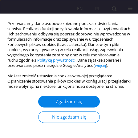
EN
PL
Przetwarzamy dane osobowe zbierane podczas odwiedzania
serwisu. Realizacja funkcji pozyskiwania informacji o użytkownikach
i ich zachowaniu odbywa się poprzez dobrowolnie wprowadzone w
formularzach informacje oraz zapisywanie w urządzeniach
końcowych plików cookies (tzw. ciasteczka). Dane, w tym pliki
cookies, wykorzystywane są w celu realizacji usług, zapewnienia
wygodnego korzystania ze strony oraz w celu monitorowania
ruchu zgodnie z
Polityką prywatności
. Dane są także zbierane i
przetwarzane przez narzędzie Google Analytics (
więcej
).
Słowo kluczowe
kwestionariusz
Możesz zmienić ustawienia cookies w swojej przeglądarce.
QLQ-C30
Ograniczenie stosowania plików cookies w konfiguracji przeglądarki
może wpłynąć na niektóre funkcjonalności dostępne na stronie.
ARTYKUŁ ORYGINALNY
Zgadzam się
Wiek, a jakość życia kobiet po mastektomii
Nie zgadzam się
Dorota Bylina
Rozprawy Społeczne/Social Dissertations 2022;16(1):205-221
DOI
:
https://doi.org/10.29316/rs/151697
Statystyki