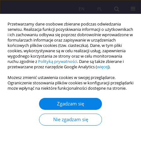
EN
PL
Przetwarzamy dane osobowe zbierane podczas odwiedzania
serwisu. Realizacja funkcji pozyskiwania informacji o użytkownikach
i ich zachowaniu odbywa się poprzez dobrowolnie wprowadzone w
formularzach informacje oraz zapisywanie w urządzeniach
końcowych plików cookies (tzw. ciasteczka). Dane, w tym pliki
cookies, wykorzystywane są w celu realizacji usług, zapewnienia
wygodnego korzystania ze strony oraz w celu monitorowania
ruchu zgodnie z
Polityką prywatności
. Dane są także zbierane i
przetwarzane przez narzędzie Google Analytics (
więcej
).
Słowo kluczowe
leki
Możesz zmienić ustawienia cookies w swojej przeglądarce.
Ograniczenie stosowania plików cookies w konfiguracji przeglądarki
może wpłynąć na niektóre funkcjonalności dostępne na stronie.
ARTYKUŁ ORYGINALNY
Marketing farmaceutyczny w Polsce – badanie
Zgadzam się
przekazów reklamowych leków, suplementów
diety i wyrobów medycznych
Nie zgadzam się
Adam Zalewski
Rozprawy Społeczne/Social Dissertations 2020;14(2):107-127
DOI
:
https://doi.org/10.29316/rs/124415