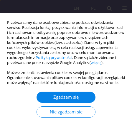
EN
PL
Przetwarzamy dane osobowe zbierane podczas odwiedzania
serwisu. Realizacja funkcji pozyskiwania informacji o użytkownikach
i ich zachowaniu odbywa się poprzez dobrowolnie wprowadzone w
formularzach informacje oraz zapisywanie w urządzeniach
końcowych plików cookies (tzw. ciasteczka). Dane, w tym pliki
cookies, wykorzystywane są w celu realizacji usług, zapewnienia
wygodnego korzystania ze strony oraz w celu monitorowania
ruchu zgodnie z
Polityką prywatności
. Dane są także zbierane i
przetwarzane przez narzędzie Google Analytics (
więcej
).
Słowo kluczowe
lekomania
Możesz zmienić ustawienia cookies w swojej przeglądarce.
Ograniczenie stosowania plików cookies w konfiguracji przeglądarki
może wpłynąć na niektóre funkcjonalności dostępne na stronie.
ARTYKUŁ ORYGINALNY
Marketing farmaceutyczny w Polsce – badanie
Zgadzam się
przekazów reklamowych leków, suplementów
diety i wyrobów medycznych
Nie zgadzam się
Adam Zalewski
Rozprawy Społeczne/Social Dissertations 2020;14(2):107-127
DOI
:
https://doi.org/10.29316/rs/124415