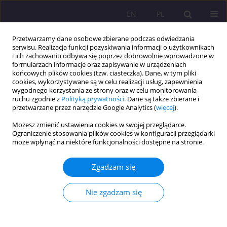
EN
PL
Przetwarzamy dane osobowe zbierane podczas odwiedzania
serwisu. Realizacja funkcji pozyskiwania informacji o użytkownikach
i ich zachowaniu odbywa się poprzez dobrowolnie wprowadzone w
formularzach informacje oraz zapisywanie w urządzeniach
końcowych plików cookies (tzw. ciasteczka). Dane, w tym pliki
cookies, wykorzystywane są w celu realizacji usług, zapewnienia
wygodnego korzystania ze strony oraz w celu monitorowania
ruchu zgodnie z
Polityką prywatności
. Dane są także zbierane i
przetwarzane przez narzędzie Google Analytics (
więcej
).
Słowo kluczowe
małżeństwa
Możesz zmienić ustawienia cookies w swojej przeglądarce.
Ograniczenie stosowania plików cookies w konfiguracji przeglądarki
może wpłynąć na niektóre funkcjonalności dostępne na stronie.
ARTYKUŁ PRZEGLĄDOWY
ZMIANY STANU CYWILNEGO WE WSPÓŁCZESNEJ
Zgadzam się
EUROPIE – KIERUNEK PRZEMIAN ORAZ ICH
DETERMINANTY
Nie zgadzam się
Adrianna Szwarc
Rozprawy Społeczne/Social Dissertations 2017;11(3):14-21
DOI
:
https://doi.org/10.29316/rs.2017.23