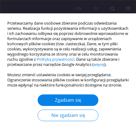
EN
PL
Przetwarzamy dane osobowe zbierane podczas odwiedzania
serwisu. Realizacja funkcji pozyskiwania informacji o użytkownikach
i ich zachowaniu odbywa się poprzez dobrowolnie wprowadzone w
formularzach informacje oraz zapisywanie w urządzeniach
końcowych plików cookies (tzw. ciasteczka). Dane, w tym pliki
cookies, wykorzystywane są w celu realizacji usług, zapewnienia
wygodnego korzystania ze strony oraz w celu monitorowania
ruchu zgodnie z
Polityką prywatności
. Dane są także zbierane i
przetwarzane przez narzędzie Google Analytics (
więcej
).
Słowo kluczowe
międzywojenny
Możesz zmienić ustawienia cookies w swojej przeglądarce.
Ograniczenie stosowania plików cookies w konfiguracji przeglądarki
może wpłynąć na niektóre funkcjonalności dostępne na stronie.
ARTYKUŁ ORYGINALNY
PRZESTĘPCZOŚĆ KRYMINALNA W OKRESIE
Zgadzam się
MIĘDZYWOJENNYM NA OBSZARZE SIEDLECKIEGO
OKRĘGU SĄDOWEGO. SPRAWCA, MOTYW, KARA
Nie zgadzam się
Danuta Sowińska
Rozprawy Społeczne/Social Dissertations 2015;9(3):38-50
DOI
:
https://doi.org/10.29316/rs/111103