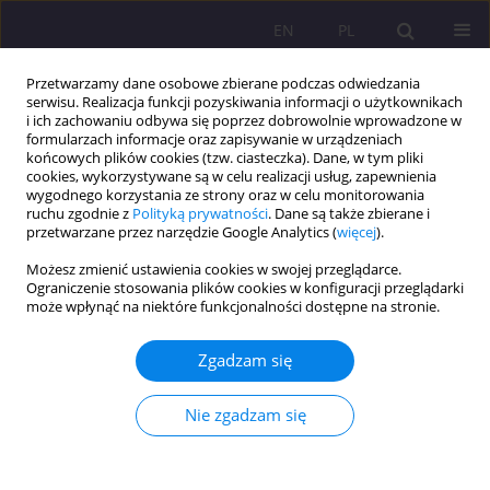
EN
PL
Przetwarzamy dane osobowe zbierane podczas odwiedzania
serwisu. Realizacja funkcji pozyskiwania informacji o użytkownikach
i ich zachowaniu odbywa się poprzez dobrowolnie wprowadzone w
formularzach informacje oraz zapisywanie w urządzeniach
końcowych plików cookies (tzw. ciasteczka). Dane, w tym pliki
cookies, wykorzystywane są w celu realizacji usług, zapewnienia
wygodnego korzystania ze strony oraz w celu monitorowania
ruchu zgodnie z
Polityką prywatności
. Dane są także zbierane i
przetwarzane przez narzędzie Google Analytics (
więcej
).
Słowo kluczowe
nauczanie i
Możesz zmienić ustawienia cookies w swojej przeglądarce.
uczenie się języków obcych
Ograniczenie stosowania plików cookies w konfiguracji przeglądarki
może wpłynąć na niektóre funkcjonalności dostępne na stronie.
ROLA RÓŻNIC INDYWIDUALNYCH W AKTYWACJI
Zgadzam się
STRATEGII UCZENIA SIĘ JĘZYKÓW OBCYCH CZĘŚĆ
II. STYLE POZNAWCZE/STYLE UCZENIA SIĘ:
Nie zgadzam się
PRZEGLĄD BADAŃ
Małgorzata Dąbrowska