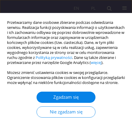
EN
PL
Przetwarzamy dane osobowe zbierane podczas odwiedzania
serwisu. Realizacja funkcji pozyskiwania informacji o użytkownikach
i ich zachowaniu odbywa się poprzez dobrowolnie wprowadzone w
formularzach informacje oraz zapisywanie w urządzeniach
końcowych plików cookies (tzw. ciasteczka). Dane, w tym pliki
cookies, wykorzystywane są w celu realizacji usług, zapewnienia
wygodnego korzystania ze strony oraz w celu monitorowania
ruchu zgodnie z
Polityką prywatności
. Dane są także zbierane i
przetwarzane przez narzędzie Google Analytics (
więcej
).
1/2010 vol. 4
Możesz zmienić ustawienia cookies w swojej przeglądarce.
Ograniczenie stosowania plików cookies w konfiguracji przeglądarki
może wpłynąć na niektóre funkcjonalności dostępne na stronie.
ROLA RÓŻNIC
Zgadzam się
INDYWIDUALNYCH W
Nie zgadzam się
AKTYWACJI STRATEGII UCZENIA
SIĘ JĘZYKÓW OBCYCH CZĘŚĆ II.