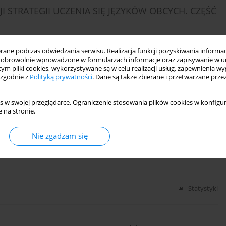
 STRATEGII UCZENIA SIĘ JĘZYKÓW OBCYCH. CZĘŚĆ
ne podczas odwiedzania serwisu. Realizacja funkcji pozyskiwania informacj
obrowolnie wprowadzone w formularzach informacje oraz zapisywanie w u
 tym pliki cookies, wykorzystywane są w celu realizacji usług, zapewnienia 
 zgodnie z
Polityką prywatności
. Dane są także zbierane i przetwarzane prze
Statystyki
s w swojej przeglądarce. Ograniczenie stosowania plików cookies w konfigur
 na stronie.
ZYKA DRUGIEGO/OBCEGO CZĘŚĆ I. ZAGADNIENIE
Nie zgadzam się
Statystyki