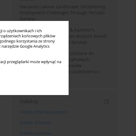
Haryana’s Labour Landscape: Deciphering
Employment Challenges Through Periodic
Surveys
Recent trends in Jammu & Kashmir's
i o użytkownikach i ich
employment landscape: an analysis based
rządzeniach końcowych plików
wygodnego korzystania ze strony
on Periodic Labour Force Surveys
z narzędzie Google Analytics
Loot boxy – mechanizmy zbliżone do
hazardu ukryte w grach cyfrowych.
acji przeglądarki może wpłynąć na
Narracyjny przegląd procesów
psychologicznych, ryzyka uzależnienia i
regulacji prawnych
Indeksy
Indeks słów kluczowych
Indeks dziedzin
Indeks autorów