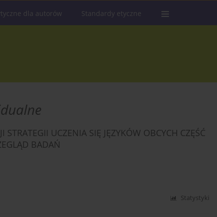
tyczne dla autorów
Standardy etyczne
idualne
 STRATEGII UCZENIA SIĘ JĘZYKÓW OBCYCH CZĘŚĆ
RZEGLĄD BADAŃ
Statystyki