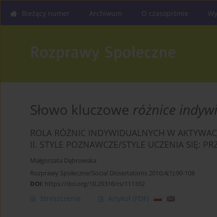
Bieżący numer
Archiwum
O czasopiśmie
Wy
Słowo kluczowe
różnice indyw
ROLA RÓŻNIC INDYWIDUALNYCH W AKTYWACJI
II. STYLE POZNAWCZE/STYLE UCZENIA SIĘ: P
Małgorzata Dąbrowska
Rozprawy Społeczne/Social Dissertations 2010;4(1):90-108
DOI
:
https://doi.org/10.29316/rs/111332
Streszczenie
Artykuł
(PDF)