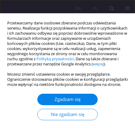
EN
PL
Przetwarzamy dane osobowe zbierane podczas odwiedzania
serwisu. Realizacja funkcji pozyskiwania informacji o użytkownikach
i ich zachowaniu odbywa się poprzez dobrowolnie wprowadzone w
formularzach informacje oraz zapisywanie w urządzeniach
końcowych plików cookies (tzw. ciasteczka). Dane, w tym pliki
cookies, wykorzystywane są w celu realizacji usług, zapewnienia
wygodnego korzystania ze strony oraz w celu monitorowania
ruchu zgodnie z
Polityką prywatności
. Dane są także zbierane i
przetwarzane przez narzędzie Google Analytics (
więcej
).
Słowo kluczowe
nauczanie
Możesz zmienić ustawienia cookies w swojej przeglądarce.
strategiczne (ang. SSBI)
Ograniczenie stosowania plików cookies w konfiguracji przeglądarki
może wpłynąć na niektóre funkcjonalności dostępne na stronie.
ROLA RÓŻNIC INDYWIDUALNYCH W AKTYWACJI
Zgadzam się
STRATEGII UCZENIA SIĘ JĘZYKÓW OBCYCH CZĘŚĆ
II. STYLE POZNAWCZE/STYLE UCZENIA SIĘ:
Nie zgadzam się
PRZEGLĄD BADAŃ
Małgorzata Dąbrowska