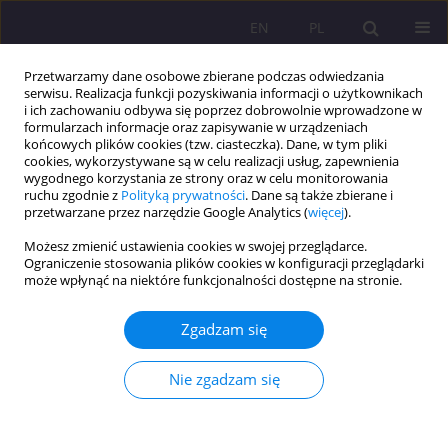
EN
PL
Przetwarzamy dane osobowe zbierane podczas odwiedzania
serwisu. Realizacja funkcji pozyskiwania informacji o użytkownikach
i ich zachowaniu odbywa się poprzez dobrowolnie wprowadzone w
formularzach informacje oraz zapisywanie w urządzeniach
końcowych plików cookies (tzw. ciasteczka). Dane, w tym pliki
cookies, wykorzystywane są w celu realizacji usług, zapewnienia
wygodnego korzystania ze strony oraz w celu monitorowania
ruchu zgodnie z
Polityką prywatności
. Dane są także zbierane i
przetwarzane przez narzędzie Google Analytics (
więcej
).
Słowo kluczowe
nauczyciele
Możesz zmienić ustawienia cookies w swojej przeglądarce.
wychowania przedszkolnego
Ograniczenie stosowania plików cookies w konfiguracji przeglądarki
może wpłynąć na niektóre funkcjonalności dostępne na stronie.
Alternatywne metody nauki czytania dzieci w
Zgadzam się
wieku przedszkolnym
Nie zgadzam się
Joanna Waszczuk
Rozprawy Społeczne/Social Dissertations 2019;13(3):84-95
DOI
:
https://doi.org/10.29316/rs/114823