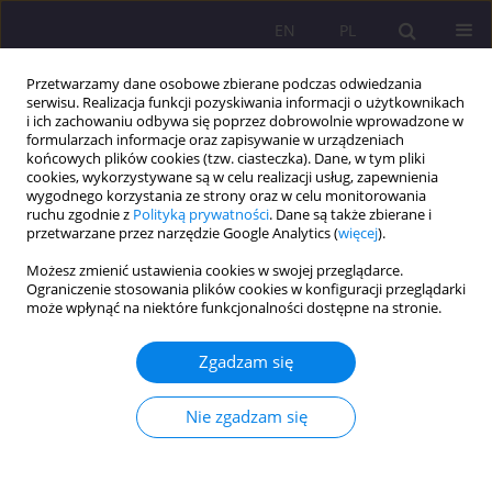
EN
PL
Przetwarzamy dane osobowe zbierane podczas odwiedzania
serwisu. Realizacja funkcji pozyskiwania informacji o użytkownikach
i ich zachowaniu odbywa się poprzez dobrowolnie wprowadzone w
formularzach informacje oraz zapisywanie w urządzeniach
końcowych plików cookies (tzw. ciasteczka). Dane, w tym pliki
cookies, wykorzystywane są w celu realizacji usług, zapewnienia
wygodnego korzystania ze strony oraz w celu monitorowania
ruchu zgodnie z
Polityką prywatności
. Dane są także zbierane i
przetwarzane przez narzędzie Google Analytics (
więcej
).
Słowo kluczowe
negatywny
Możesz zmienić ustawienia cookies w swojej przeglądarce.
wpływ
Ograniczenie stosowania plików cookies w konfiguracji przeglądarki
może wpłynąć na niektóre funkcjonalności dostępne na stronie.
ARTYKUŁ ORYGINALNY
Zgadzam się
PRZYMIOTY I PRZYWARY DETERMINUJĄCE
POSTRZEGANIE PRZEZ UCZNIÓW I STUDENTÓW
Nie zgadzam się
NAUCZYCIELA WYCHOWANIA FIZYCZNEGO
Mirosław Zalech