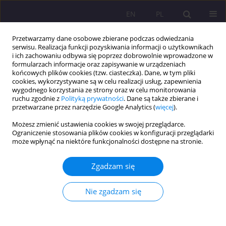
EN
PL
Przetwarzamy dane osobowe zbierane podczas odwiedzania
serwisu. Realizacja funkcji pozyskiwania informacji o użytkownikach
i ich zachowaniu odbywa się poprzez dobrowolnie wprowadzone w
formularzach informacje oraz zapisywanie w urządzeniach
końcowych plików cookies (tzw. ciasteczka). Dane, w tym pliki
cookies, wykorzystywane są w celu realizacji usług, zapewnienia
wygodnego korzystania ze strony oraz w celu monitorowania
ruchu zgodnie z
Polityką prywatności
. Dane są także zbierane i
przetwarzane przez narzędzie Google Analytics (
więcej
).
Słowo kluczowe
Możesz zmienić ustawienia cookies w swojej przeglądarce.
neurostymulanty
Ograniczenie stosowania plików cookies w konfiguracji przeglądarki
może wpłynąć na niektóre funkcjonalności dostępne na stronie.
ARTYKUŁ ORYGINALNY
Zgadzam się
Leki nootropowe Metoda wspomagająca pamięć i
koncentrację w pracy i nauce
Nie zgadzam się
Robert Jarosław Modrzyński
Rozprawy Społeczne/Social Dissertations 2021;15(2):117-125