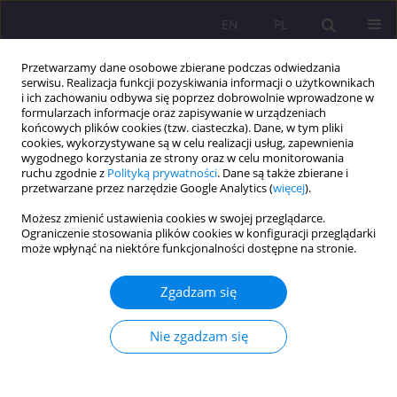
EN
PL
Przetwarzamy dane osobowe zbierane podczas odwiedzania
serwisu. Realizacja funkcji pozyskiwania informacji o użytkownikach
i ich zachowaniu odbywa się poprzez dobrowolnie wprowadzone w
formularzach informacje oraz zapisywanie w urządzeniach
końcowych plików cookies (tzw. ciasteczka). Dane, w tym pliki
cookies, wykorzystywane są w celu realizacji usług, zapewnienia
wygodnego korzystania ze strony oraz w celu monitorowania
ruchu zgodnie z
Polityką prywatności
. Dane są także zbierane i
przetwarzane przez narzędzie Google Analytics (
więcej
).
Słowo kluczowe
Możesz zmienić ustawienia cookies w swojej przeglądarce.
nieprzystosowanie społeczne
Ograniczenie stosowania plików cookies w konfiguracji przeglądarki
może wpłynąć na niektóre funkcjonalności dostępne na stronie.
ARTYKUŁ ORYGINALNY
Zgadzam się
Zasadność procesu resocjalizacji sprawców
zabójstw
Nie zgadzam się
Joanna Waszczuk
,
Magdalena Trzeciak
Rozprawy Społeczne/Social Dissertations 2023;17(1):54-75