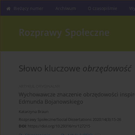
Bieżący numer
Archiwum
O czasopiśmie
Wy
Słowo kluczowe
obrzędowość
ARTYKUŁ ORYGINALNY
Wychowawcze znaczenie obrzędowości inspiro
Edmunda Bojanowskiego
Katarzyna Braun
Rozprawy Społeczne/Social Dissertations 2020;14(3):15-26
DOI
:
https://doi.org/10.29316/rs/127215