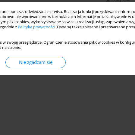
ne podczas odwiedzania serwisu. Realizacja funkcji pozyskiwania informacj
obrowolnie wprowadzone w formularzach informacje oraz zapisywanie w u
 tym pliki cookies, wykorzystywane są w celu realizacji usług, zapewnienia 
 zgodnie z
Polityką prywatności
. Dane są także zbierane i przetwarzane prze
s w swojej przeglądarce. Ograniczenie stosowania plików cookies w konfigur
 na stronie.
Nie zgadzam się