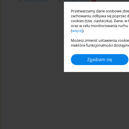
Streszczenie
Artykuł
(PDF)
Przetwarzamy dane osobowe zbiera
zachowaniu odbywa się poprzez d
cookies (tzw. ciasteczka). Dane, w
oraz w celu monitorowania ruchu
(
więcej
).
Możesz zmienić ustawienia cookie
niektóre funkcjonalności dostępne
Zgadzam się