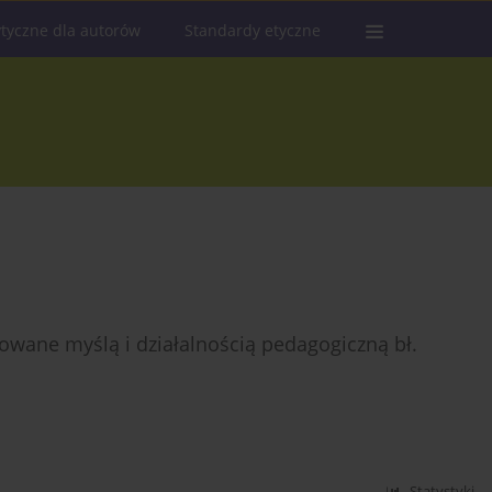
tyczne dla autorów
Standardy etyczne
wane myślą i działalnością pedagogiczną bł.
Statystyki