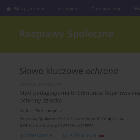
Bieżący numer
Archiwum
O czasopiśmie
Wy
Słowo kluczowe
ochrona
ARTYKUŁ ORYGINALNY
Myśl pedagogiczna bł.Edmunda Bojanowskiego
ochrony dziecka
Andrzej Piotr Łuczyński
Rozprawy Społeczne/Social Dissertations 2020;14(3):1-14
DOI
:
https://doi.org/10.29316/rs/125838
Streszczenie
Artykuł
(PDF)