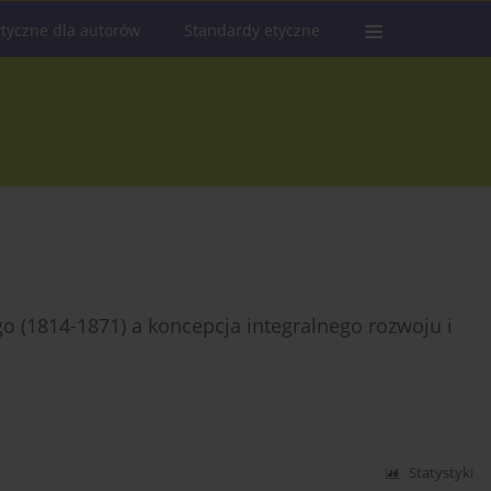
tyczne dla autorów
Standardy etyczne
 (1814-1871) a koncepcja integralnego rozwoju i
Statystyki