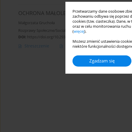
Przetwarzamy dane osobowe zbiera
OCHRONA MAŁOLETNICH INTERNAUTÓW W PRA
zachowaniu odbywa się poprzez d
cookies (tzw. ciasteczka). Dane, w
Małgorzata Gruchoła
oraz w celu monitorowania ruchu
Rozprawy Społeczne/Social Dissertations 2011;5(1):78-100
(
więcej
).
DOI
:
https://doi.org/10.29316/rs/111299
Możesz zmienić ustawienia cookie
Streszczenie
Artykuł
(PDF)
niektóre funkcjonalności dostępne
Zgadzam się