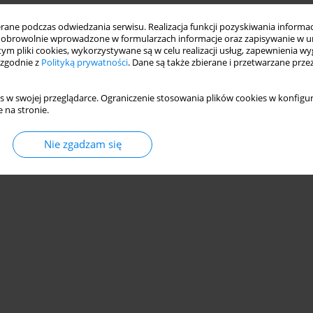
ne podczas odwiedzania serwisu. Realizacja funkcji pozyskiwania informacj
WIE I PRAKTYCE PAŃSTW UNII EUROPEJSKIEJ
obrowolnie wprowadzone w formularzach informacje oraz zapisywanie w u
 tym pliki cookies, wykorzystywane są w celu realizacji usług, zapewnienia 
 zgodnie z
Polityką prywatności
. Dane są także zbierane i przetwarzane prze
s w swojej przeglądarce. Ograniczenie stosowania plików cookies w konfigur
Statystyki
 na stronie.
Nie zgadzam się