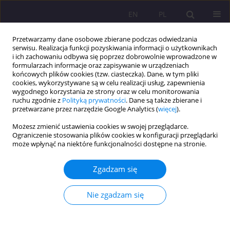
EN
PL
Przetwarzamy dane osobowe zbierane podczas odwiedzania
serwisu. Realizacja funkcji pozyskiwania informacji o użytkownikach
i ich zachowaniu odbywa się poprzez dobrowolnie wprowadzone w
formularzach informacje oraz zapisywanie w urządzeniach
końcowych plików cookies (tzw. ciasteczka). Dane, w tym pliki
cookies, wykorzystywane są w celu realizacji usług, zapewnienia
wygodnego korzystania ze strony oraz w celu monitorowania
ruchu zgodnie z
Polityką prywatności
. Dane są także zbierane i
przetwarzane przez narzędzie Google Analytics (
więcej
).
Słowo kluczowe
odpowiedzialne
Możesz zmienić ustawienia cookies w swojej przeglądarce.
rodzicielstwo
Ograniczenie stosowania plików cookies w konfiguracji przeglądarki
może wpłynąć na niektóre funkcjonalności dostępne na stronie.
ARTYKUŁ ORYGINALNY
Zgadzam się
Wpływ wartości chrześcijańskich na jakość
komunikacji rodziców z dzieckiem w
Nie zgadzam się
perspektywie społeczno-religijnej.
Dawid Wiech