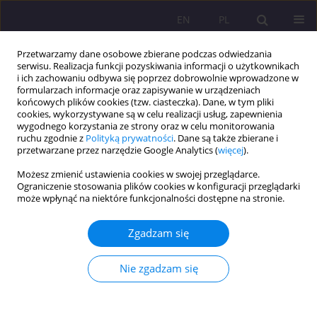
EN
PL
Przetwarzamy dane osobowe zbierane podczas odwiedzania
serwisu. Realizacja funkcji pozyskiwania informacji o użytkownikach
i ich zachowaniu odbywa się poprzez dobrowolnie wprowadzone w
formularzach informacje oraz zapisywanie w urządzeniach
końcowych plików cookies (tzw. ciasteczka). Dane, w tym pliki
cookies, wykorzystywane są w celu realizacji usług, zapewnienia
wygodnego korzystania ze strony oraz w celu monitorowania
ruchu zgodnie z
Polityką prywatności
. Dane są także zbierane i
przetwarzane przez narzędzie Google Analytics (
więcej
).
Słowo kluczowe
okres
Możesz zmienić ustawienia cookies w swojej przeglądarce.
„więzienny”
Ograniczenie stosowania plików cookies w konfiguracji przeglądarki
może wpłynąć na niektóre funkcjonalności dostępne na stronie.
ARTYKUŁ PRZEGLĄDOWY
Zgadzam się
ZNACZENIE INSTYTUCJI RODZINY W ŻYCIU OSÓB
ODBYWAJĄCYCH KARĘ POZBAWIENIA WOLNOŚCI
Nie zgadzam się
W ŚWIETLE STANU BADAŃ SOCJOLOGICZNYCH
Paulina Wolińska