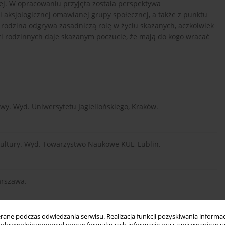
j. W opracowaniu przyjęta została perspektywa
i aksjologicznej omawianej grupy społecznej, a także z punktu
rodzina odgrywa zasadniczą rolę w życiu skazanych, aczkolwiek
ęzi rodzinnych daje skazanym poczucie, że mają do kogo wracać
wy. Wyd. Uniwersytetu Jagiellońskiego, Kraków.
 kultury. Wyd. Towarzystwo Naukowe KUL, Lublin.
arszawa.
ne podczas odwiedzania serwisu. Realizacja funkcji pozyskiwania informacj
ji młodocianych więźniów w areszcie śledczym na podstawie