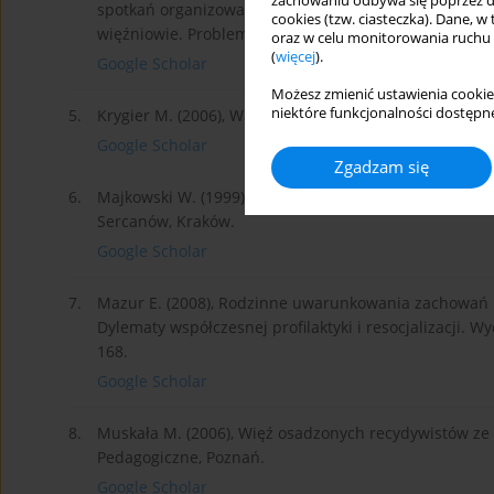
zachowaniu odbywa się poprzez d
spotkań organizowanych przez administracje aresztu ś
cookies (tzw. ciasteczka). Dane, w
więźniowie. Problemy współczesnej rzeczywistości pen
oraz w celu monitorowania ruchu
(
więcej
).
Google Scholar
Możesz zmienić ustawienia cookie
niektóre funkcjonalności dostępne
5.
Krygier M. (2006), Wartości uniwersalne w życiu osób 
Google Scholar
Zgadzam się
6.
Majkowski W. (1999), Czynniki dezintegracji współczes
Sercanów, Kraków.
Google Scholar
7.
Mazur E. (2008), Rodzinne uwarunkowania zachowań pr
Dylematy współczesnej profilaktyki i resocjalizacji. W
168.
Google Scholar
8.
Muskała M. (2006), Więź osadzonych recydywistów z
Pedagogiczne, Poznań.
Google Scholar