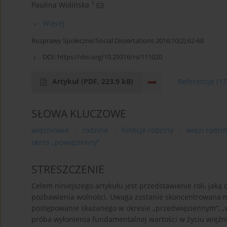
1
Paulina Wolińska
Więcej
Rozprawy Społeczne/Social Dissertations 2016;10(2):62-68
DOI:
https://doi.org/10.29316/rs/111020
Artykuł
(PDF, 223.9 kB)
Referencje
(17
SŁOWA KLUCZOWE
więźniowie
rodzina
funkcje rodziny
więzi rodzi
okres „powięzienny”
STRESZCZENIE
Celem niniejszego artykułu jest przedstawienie roli, jaką
pozbawienia wolności. Uwaga zostanie skoncentrowana n
postępowanie skazanego w okresie „przedwięziennym”, „
próba wyłonienia fundamentalnej wartości w życiu więźniów