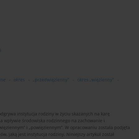
)
nne
okres
„przedwięzienny”
okres „więzienny”
 odgrywa instytucja rodziny w życiu skazanych na karę
a wpływie środowiska rodzinnego na zachowanie i
więziennym” i „powięziennym”. W opracowaniu została podjęta
, jaką jest instytucja rodziny. Niniejszy artykuł został