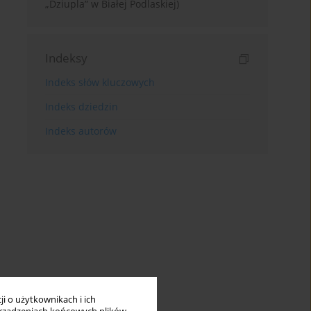
„Dziupla” w Białej Podlaskiej)
Indeksy
Indeks słów kluczowych
Indeks dziedzin
Indeks autorów
i o użytkownikach i ich