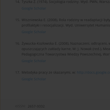
14.
Tyszka Z. (1974), Socjologia rodziny. Wyd. PWN, Wars
Google Scholar
15.
Wiszniewska E. (2008), Rola rodziny w readaptacji był
profilaktyki i resocjalizacji. Wyd. Uniwersytet Humanis
Google Scholar
16.
Żywucka-Kozłowska E. (2008), Naznaczeni, odtrąceni, w
opuszczających zakłady karne, W: J. Nowak (red.), M
Pedagogiczna Towarzystwa Wiedzy Powszechnej, Wars
Google Scholar
17.
Metodyka pracy ze skazanymi, w:
http://docs.google.
Google Scholar
eISSN:
2657-9332