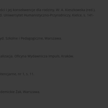
ci i jej konsekwencje dla rodziny, W: A. Kieszkowska (red.),
yd. Uniwersytet Humanistyczno-Przyrodniczy, Kielce, s. 141-
Wyd. Szkolne i Pedagogiczne, Warszawa.
cjalizacja. Oficyna Wydawnicza Impuls, Kraków.
encjarne, nr 1, s. 11.
kademickie Żak, Warszawa.