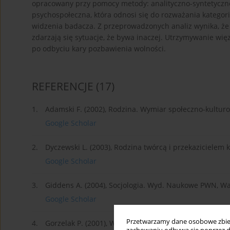
opracowany przy pomocy metody: analityczno-syntetyczne
psychospołeczna, która odnosi się do rozważania kategori
widzenia badacza. Z przeprowadzonych analiz wynika, że 
zdarzają się sytuacje, że bywa inaczej. Utrzymywanie wi
po odbyciu kary pozbawienia wolności.
REFERENCJE
(17)
1.
Adamski F. (2002), Rodzina. Wymiar społeczno-kulturo
Google Scholar
2.
Dyczewski L. (2003), Rodzina twórcą i przekazicielem
Google Scholar
3.
Giddens A. (2004), Socjologia. Wyd. Naukowe PWN, W
Google Scholar
Przetwarzamy dane osobowe zbiera
4.
Gorzelak P. (2001), Wpływ rodziny na sposób adaptac