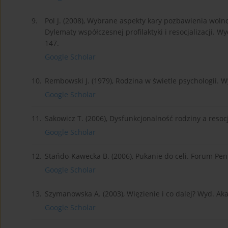
9.
Pol J. (2008), Wybrane aspekty kary pozbawienia wolnoś
Dylematy współczesnej profilaktyki i resocjalizacji. W
147.
Google Scholar
10.
Rembowski J. (1979), Rodzina w świetle psychologii. 
Google Scholar
11.
Sakowicz T. (2006), Dysfunkcjonalność rodziny a reso
Google Scholar
12.
Stańdo-Kawecka B. (2006), Pukanie do celi. Forum Penit
Google Scholar
13.
Szymanowska A. (2003), Więzienie i co dalej? Wyd. A
Google Scholar