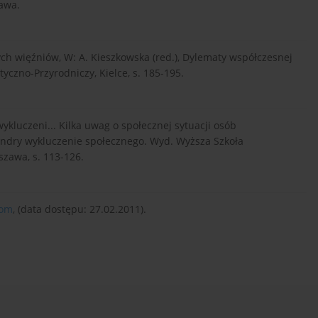
zawa.
ych więźniów, W: A. Kieszkowska (red.), Dylematy współczesnej
tyczno-Przyrodniczy, Kielce, s. 185-195.
ykluczeni... Kilka uwag o społecznej sytuacji osób
eandry wykluczenie społecznego. Wyd. Wyższa Szkoła
zawa, s. 113-126.
com
, (data dostępu: 27.02.2011).