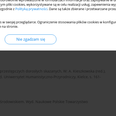
obrowolnie wprowadzone w formularzach informacje oraz zapisywanie w u
ledczego z rodzinami, W: L. Lubicki (red.) Młodociani
 tym pliki cookies, wykorzystywane są w celu realizacji usług, zapewnienia 
itencjarnej. Wyd. ZK, Włocławek, s. 71-82.
 zgodnie z
Polityką prywatności
. Dane są także zbierane i przetwarzane prze
s w swojej przeglądarce. Ograniczenie stosowania plików cookies w konfigur
 na stronie.
skazanych. Pedagogika Pracy, nr 49, s. 145-146.
Nie zgadzam się
nej rodziny polskiej. Studium socjologiczne. Wyd. Księży
zestępczych dorosłych skazanych, W: A. Kieszkowska (red.),
yd. Uniwersytet Humanistyczno-Przyrodniczy, Kielce, s. 161-
e środowiskiem. Wyd. Naukowe Polskie Towarzystwo